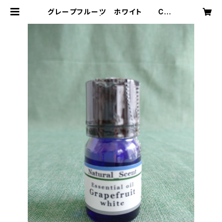
グレープフルーツ ホワイト Citr
us paradisi | natural scent（ナ
チュラル セント）