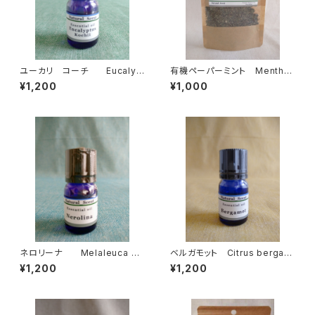
ユーカリ コーチ Eucalyp
有機ペーパーミント Mentha
tus kochii
piperita
¥1,200
¥1,000
ネロリーナ Melaleuca qu
ベルガモット Citrus bergami
inquinervia
a
¥1,200
¥1,200