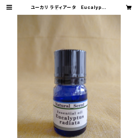
ユーカリ ラディアータ Eucalyptu
s radiata | natural scent（ナチ
ュラル セント）