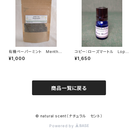
有機ペーパーミント Mentha
コピー：ローズマートル Lopt
piperita
ospermum petersonil 'Va
¥1,000
¥1,650
riety B'
商品一覧に戻る
© natural scent（ナチュラル セント）
Powered by