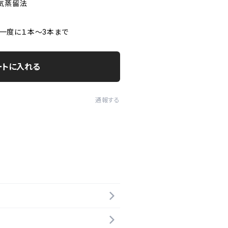
蒸気蒸留法
売数一度に１本～3本まで
ートに入れる
通報する