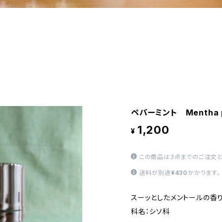
ペパーミント Mentha pi
1,200
¥
この商品は3点までのご注文と
送料が別途
¥430
かかります。
スーッとしたメントールの香
科名：シソ科