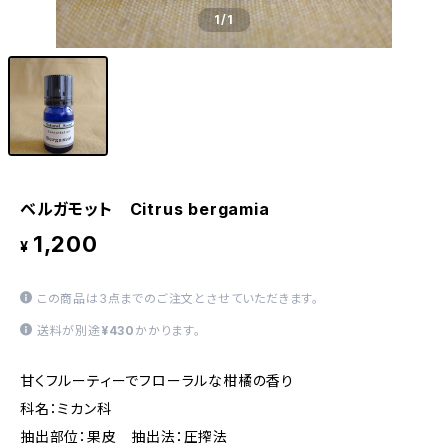
1
/1
ベルガモット Citrus bergamia
1,200
¥
この商品は3点までのご注文とさせていただきます。
送料が別途
¥430
かかります。
甘くフルーティーでフローラルな柑橘の香り
科名：ミカン科
抽出部位：果皮 抽出法：圧搾法