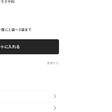
イラクサ科
数一度に１袋～3袋まで
ートに入れる
通報する