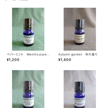
ペパーミント Mentha piperi
Autumn garden 秋の香り
ta
¥1,200
¥1,400