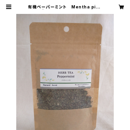
有機ペーパーミント Mentha pipe
rita | natural scent（ナチュラ
ル セント）