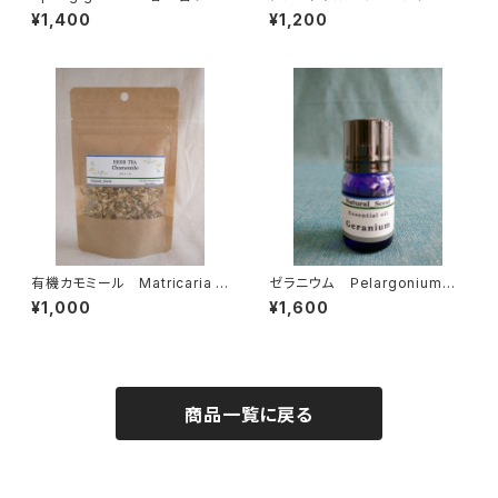
Citrus paradisi
¥1,400
¥1,200
有機カモミール Matricaria c
ゼラニウム Ｐelargonium g
hamomilla
raveolens
¥1,000
¥1,600
商品一覧に戻る