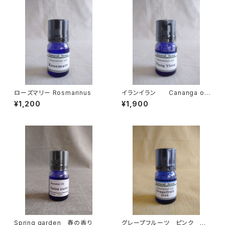
ローズマリー Rosmarinus
イランイラン Cananga od
orata
¥1,200
¥1,900
Spring garden 春の香り
グレープフルーツ ピンク